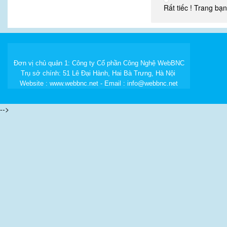
Rất tiếc ! Trang bạn
Đơn vị chủ quản 1: Công ty Cổ phần Công Nghệ WebBNC
Trụ sở chính: 51 Lê Đại Hành, Hai Bà Trưng, Hà Nội
Website : www.webbnc.net - Email : info@webbnc.net
-->