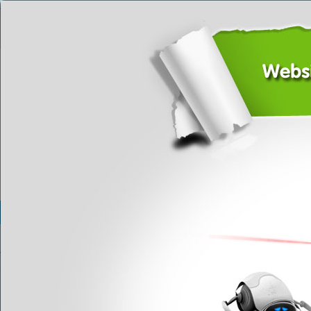
-->
Đăng nhập
Đăng ký
DANH MỤC SẢN PHẨM
NGƯỜI VIỆT 5 CHÂU
THÊM DANH MỤC MỚI
DANH MỤC TÙY CHỌN
Với uy tín đã được khẳng định chúng tôi mong muốn đem lại sự hài l
nhất và chi phí hợp lý nhất. IDB Việt Nam cam kết:
1
Nội dung cần nhập 1