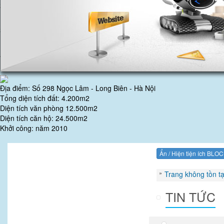
2
Nội dung cần nhập 2
3
Nội dung cần nhập 3
4
Nội dung cần nhập 4
Địa điểm:
Số 298 Ngọc Lâm - Long Biên - Hà Nội
Tổng diện tích đất:
4.200m2
Diện tích văn phòng
12.500m2
Diện tích căn hộ:
24.500m2
Khởi công:
năm 2010
Ẩn / Hiện tiện ích BLO
»
Trang không tồn tạ
TIN TỨC